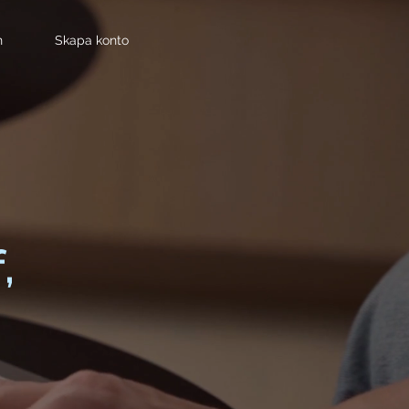
n
Skapa konto
,