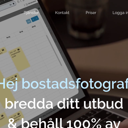
Tjänster
Kontakt
Priser
Logga i
Hej bostadsfotograf
bredda ditt utbud
& behåll 100% av