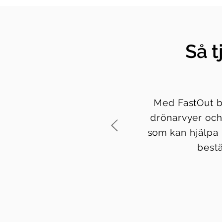
Så 
Med FastOut br
drönarvyer och
som kan hjälpa m
bestä