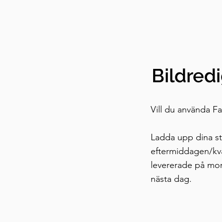
Bildred
Vill du använda F
Ladda upp dina sti
eftermiddagen/kv
levererade på m
nästa dag.