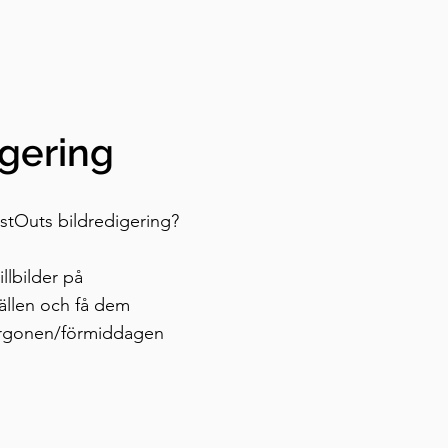
igering
astOuts bildredigering?
llbilder på
ällen och få dem
orgonen/förmiddagen