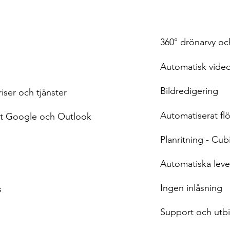
360° drönarvy och
Automatisk vide
Bildredigering
iser och tjänster
Automatiserat flö
ot Google och Outlook
Planritning - Cub
Automatiska lever
Ingen inlåsning
s
Support och utbi