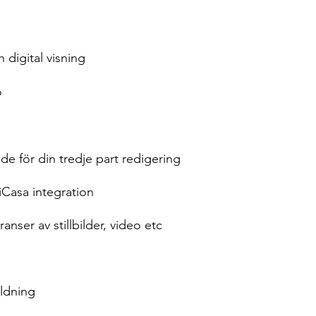
 digital visning
o
de för din tredje part redigering
iCasa integration
anser av stillbilder, video etc
ldning