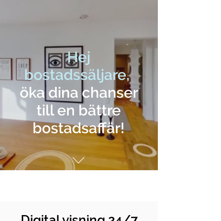
Hej
bostadssäljare,
öka dina chanser
till en bättre
bostadsaffär!
Digital visning 24/7